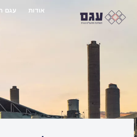
אודות
עגם ח