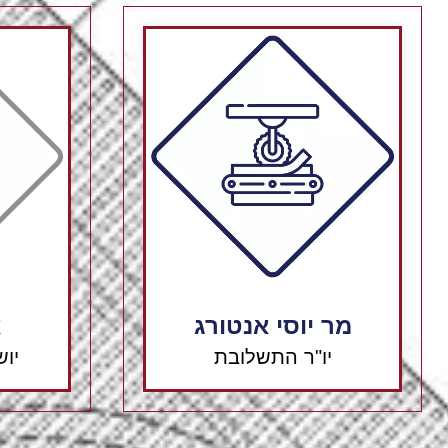
מר יוסי אנטורג
א
יו"ר התשלובת
יו